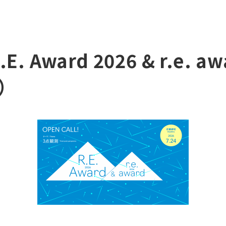
Award 2026 & r.e. aw
〆）