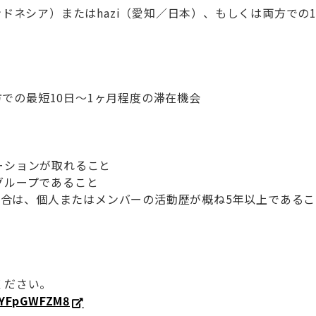
ンドネシア）またはhazi（愛知／日本）、もしくは両方での
両方での最短10日〜1ヶ月程度の滞在機会
ーションが取れること
グループであること
募する場合は、個人またはメンバーの活動歴が概ね5年以上であること（r
ください。
6gYFpGWFZM8