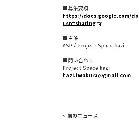
■募集要項
https://docs.google.com/
usp=sharing
■主催
ASP / Project Space hazi
■問い合わせ
Project Space hazi
hazi.iwakura@gmail.com
<
前のニュース