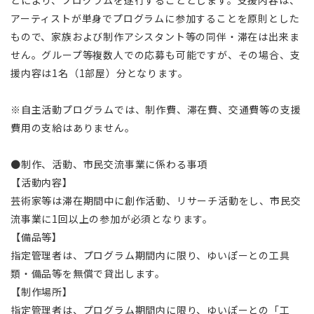
とにより、プログラムを遂行することとします。支援内容は、
アーティストが単身でプログラムに参加することを原則とした
もので、家族および制作アシスタント等の同伴・滞在は出来ま
せん。グループ等複数人での応募も可能ですが、その場合、支
援内容は1名（1部屋）分となります。
※自主活動プログラムでは、制作費、滞在費、交通費等の支援
費用の支給はありません。
●制作、活動、市民交流事業に係わる事項
【活動内容】
芸術家等は滞在期間中に創作活動、リサーチ活動をし、市民交
流事業に1回以上の参加が必須となります。
【備品等】
指定管理者は、プログラム期間内に限り、ゆいぽーとの工具
類・備品等を無償で貸出します。
【制作場所】
指定管理者は、プログラム期間内に限り、ゆいぽーとの「工