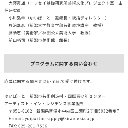
大澤寅雄（ニッセイ基礎研究所芸術文化プロジェクト室 主
任研究員）
小川弘幸（ゆいぽーと 副館長・統括ディレクター）
丹治嘉彦（新潟大学教育学部芸術環境講座 教授）
藤浩志（美術家／秋田公立美術大学 教授）
前山裕司（新潟市美術館 館長）
プログラムに関する問い合わせ
応募に関する問合せはE-mailで受け付けます。
ゆいぽーと 新潟市芸術創造村・国際青少年センター
アーティスト・イン・レジデンス事業担当
〒951-8102 新潟県新潟市中央区二葉町2丁目5932番地7
E-mail: yuiportair-apply@kirameki.co.jp
FAX: 025-201-7536