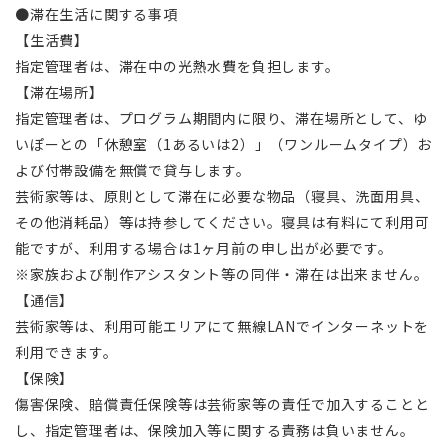
●滞在生活に関する事項
【生活費】
指定管理者は、滞在中の光熱水費を負担します。
【滞在場所】
指定管理者は、プログラム期間内に限り、滞在場所として、ゆ
いぽーとの「休憩室（1あるいは2）」（ワンルームタイプ）お
よび付帯設備を無償で貸与します。
芸術家等は、原則として滞在に必要な物品（寝具、洗面用具、
その他消耗品）等は持参してください。寝具は有料にて利用可
能ですが、利用する場合は1ヶ月前の申し出が必要です。
※家族および制作アシスタント等の同伴・滞在は出来ません。
【通信】
芸術家等は、利用可能エリアにて無線LANでインターネットを
利用できます。
【保険】
傷害保険、賠償責任保険等は芸術家等の責任で加入することと
し、指定管理者は、保険加入等に関する責務は負いません。