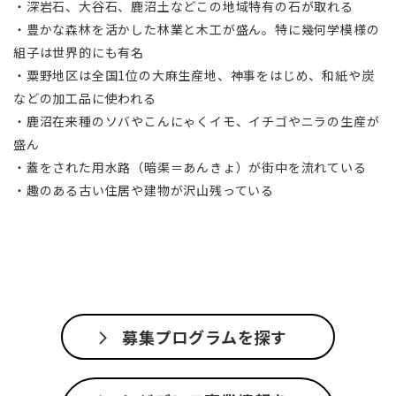
・深岩石、大谷石、鹿沼土などこの地域特有の石が取れる
・豊かな森林を活かした林業と木工が盛ん。特に幾何学模様の
組子は世界的にも有名
・粟野地区は全国1位の大麻生産地、神事をはじめ、和紙や炭
などの加工品に使われる
・鹿沼在来種のソバやこんにゃくイモ、イチゴやニラの生産が
盛ん
・蓋をされた用水路（暗渠＝あんきょ）が街中を流れている
・趣のある古い住居や建物が沢山残っている
募集プログラムを探す